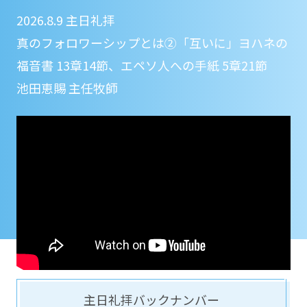
2026.8.9 主日礼拝
真のフォロワーシップとは②「互いに」ヨハネの
福音書 13章14節、エペソ人への手紙 5章21節
池田恵賜 主任牧師
主日礼拝バックナンバー