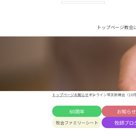
トップページ
教会
トップページ
お知らせ
オンライン早天祈祷会（10月
60周年
お知ら
牧師ブロ
牧会ファミリーシート