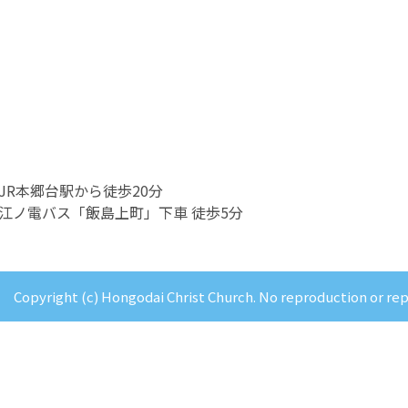
JR本郷台駅から徒歩20分
江ノ電バス「飯島上町」下車 徒歩5分
Copyright (c) Hongodai Christ Church. No reproduction or re