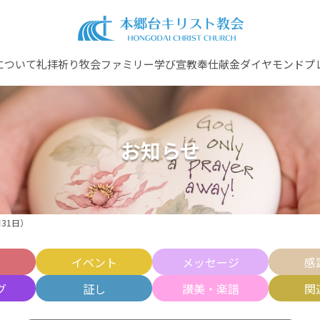
について
礼拝
祈り
牧会ファミリー
学び
宣教
奉仕
献金
ダイヤモンドプ
お知らせ
31日）
せ
イベント
メッセージ
感
グ
証し
讃美・楽譜
関