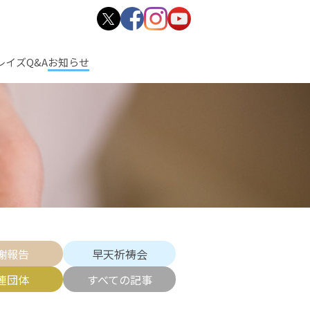
レイズ
Q&A
お知らせ
謝報告
早天祈祷会
連団体
すべての記事