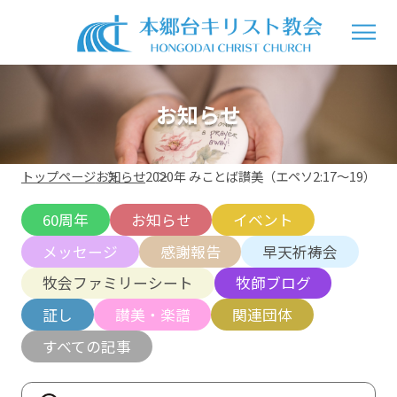
お知らせ
トップページ
お知らせ
2020年 みことば讃美（エペソ2:17〜19）
60周年
お知らせ
イベント
メッセージ
感謝報告
早天祈祷会
牧会ファミリーシート
牧師ブログ
証し
讃美・楽譜
関連団体
すべての記事