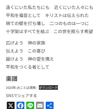
遠くにいた私たちにも 近くにいた人々にも
平和を福音として キリストは伝えられた
隔ての壁を打ち壊し 二つのものは一つに
十字架はすべてを結ぶ この世を照らす希望
広げよう 神の家族
伝えよう この喜び
届けよう 神の愛を携え
平和をつくる者として
楽譜
2020年-みことば讃美-
ダウンロード
SNSでシェアする
X
Facebook
Line
Email
共