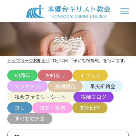
お知らせ
トップページ
お知らせ
11月12日 「子ども祝福式」を行います。
60周年
お知らせ
イベント
メッセージ
感謝報告
早天祈祷会
牧会ファミリーシート
牧師ブログ
証し
讃美・楽譜
関連団体
すべての記事