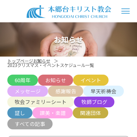
お知らせ
トップページ
お知らせ
2023クリスマス・イベントスケジュール一覧
60周年
お知らせ
イベント
メッセージ
感謝報告
早天祈祷会
牧会ファミリーシート
牧師ブログ
証し
讃美・楽譜
関連団体
すべての記事