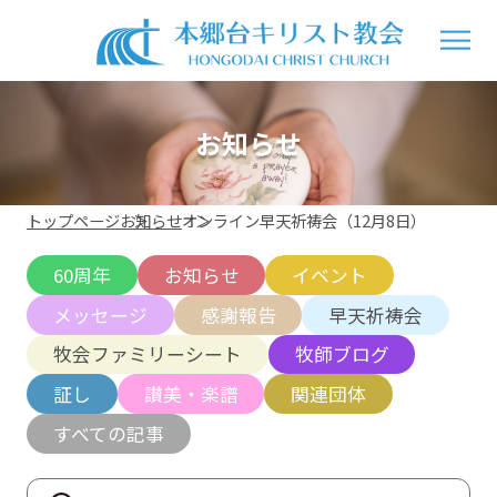
お知らせ
トップページ
お知らせ
オンライン早天祈祷会（12月8日）
60周年
お知らせ
イベント
メッセージ
感謝報告
早天祈祷会
牧会ファミリーシート
牧師ブログ
証し
讃美・楽譜
関連団体
すべての記事