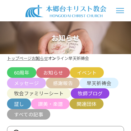
お知らせ
トップページ
お知らせ
オンライン早天祈祷会
60周年
お知らせ
イベント
メッセージ
感謝報告
早天祈祷会
牧会ファミリーシート
牧師ブログ
証し
讃美・楽譜
関連団体
すべての記事