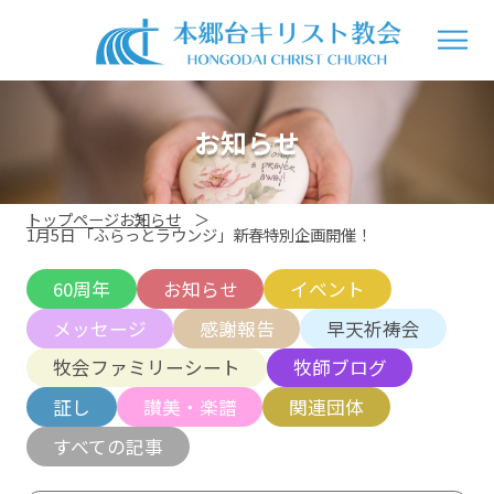
お知らせ
トップページ
お知らせ
1月5日 「ふらっとラウンジ」新春特別企画開催！
60周年
お知らせ
イベント
メッセージ
感謝報告
早天祈祷会
牧会ファミリーシート
牧師ブログ
証し
讃美・楽譜
関連団体
すべての記事