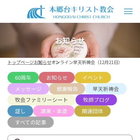
お知らせ
トップページ
お知らせ
オンライン早天祈祷会（12月21日）
60周年
お知らせ
イベント
メッセージ
感謝報告
早天祈祷会
牧会ファミリーシート
牧師ブログ
証し
讃美・楽譜
関連団体
すべての記事