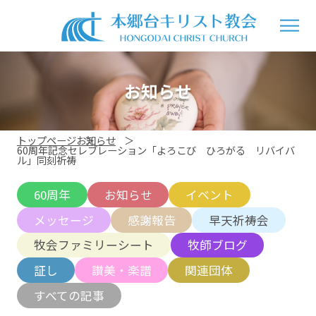
お知らせ
トップページ
お知らせ
60周年記念セレブレーション「よろこび ひろがる リバイバ
ル」同刻祈祷
60周年
お知らせ
イベント
メッセージ
感謝報告
早天祈祷会
牧会ファミリーシート
牧師ブログ
証し
讃美・楽譜
関連団体
すべての記事