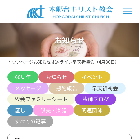
お知らせ
トップページ
お知らせ
オンライン早天祈祷会（4月30日）
60周年
お知らせ
イベント
メッセージ
感謝報告
早天祈祷会
牧会ファミリーシート
牧師ブログ
証し
讃美・楽譜
関連団体
すべての記事