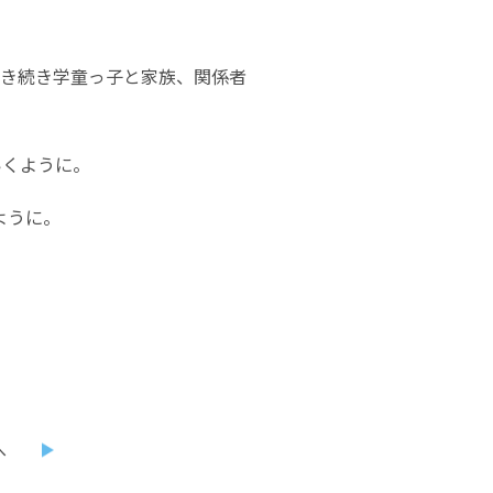
引き続き学童っ子と家族、関係者
いくように。
ように。
へ