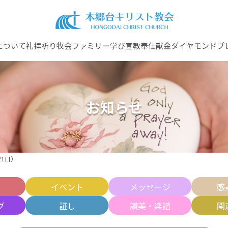
について
礼拝
祈り
牧会ファミリー
学び
宣教
奉仕
献金
ダイヤモンドプ
お知らせ
1日）
せ
イベント
メッセージ
感
グ
証し
讃美・楽譜
関