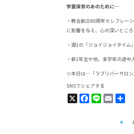
学童保育のあのために…
・教会創立60周年セレブレー
に影響を与え、心の深いところ
・週1の「ジョイジョイタイム
・新1年生や他、多学年の途中
☆本日は…「ラブリバーサロン」(S
SNSでシェアする
X
Facebook
Line
Emai