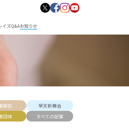
レイズ
Q&A
お知らせ
謝報告
早天祈祷会
連団体
すべての記事