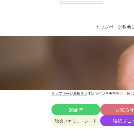
トップページ
教会
トップページ
お知らせ
オンライン早天祈祷会（6月2
60周年
お知ら
牧師ブロ
牧会ファミリーシート