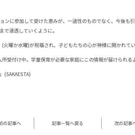
ションに参加して受けた恵みが、一過性のものでなく、今後も
まで浸透していくように。
」(火曜か水曜)が祝福され、子どもたちの心が神様に開かれて
入所受付け中。学童保育が必要な家庭にこの情報が届けられる
AKAESTA)
l
共
有
前の記事へ
記事一覧へ戻る
次の記事