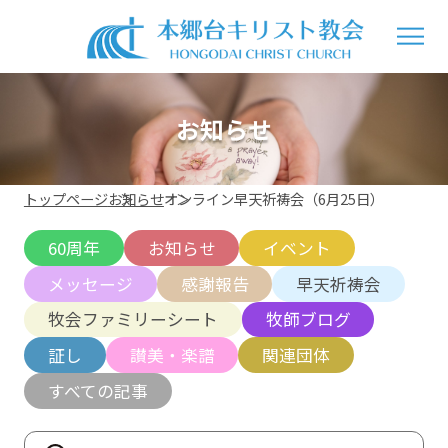
お知らせ
トップページ
お知らせ
オンライン早天祈祷会（6月25日）
60周年
お知らせ
イベント
メッセージ
感謝報告
早天祈祷会
牧会ファミリーシート
牧師ブログ
証し
讃美・楽譜
関連団体
すべての記事