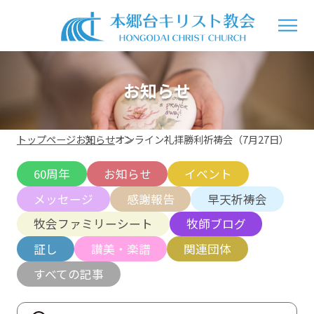
お知らせ
トップページ
お知らせ
オンライン礼拝勝利祈祷会（7月27日）
60周年
お知らせ
イベント
メッセージ
感謝報告
早天祈祷会
牧会ファミリーシート
牧師ブログ
証し
讃美・楽譜
関連団体
すべての記事