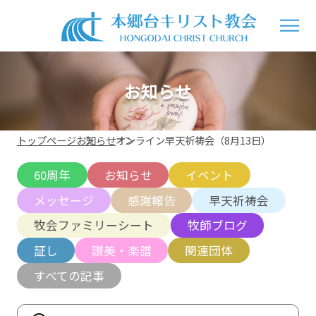
お知らせ
トップページ
お知らせ
オンライン早天祈祷会（8月13日）
60周年
お知らせ
イベント
メッセージ
感謝報告
早天祈祷会
牧会ファミリーシート
牧師ブログ
証し
讃美・楽譜
関連団体
すべての記事