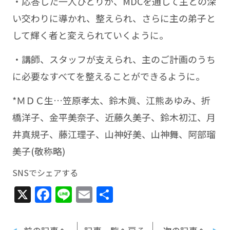
・応答した一人ひとりが、MDCを通して主との深
い交わりに導かれ、整えられ、さらに主の弟子と
して輝く者と変えられていくように。
・講師、スタッフが支えられ、主のご計画のうち
に必要なすべてを整えることができるように。
*ＭＤＣ生…笠原孝太、鈴木眞、江熊あゆみ、折
橋洋子、金平美奈子、近藤久美子、鈴木初江、月
井真規子、藤江理子、山神好美、山神舞、阿部瑠
美子(敬称略)
SNSでシェアする
X
Facebook
Line
Email
共
有