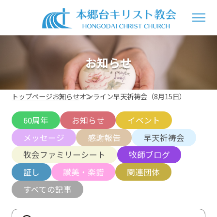
お知らせ
トップページ
お知らせ
オンライン早天祈祷会（8月15日）
60周年
お知らせ
イベント
メッセージ
感謝報告
早天祈祷会
牧会ファミリーシート
牧師ブログ
証し
讃美・楽譜
関連団体
すべての記事