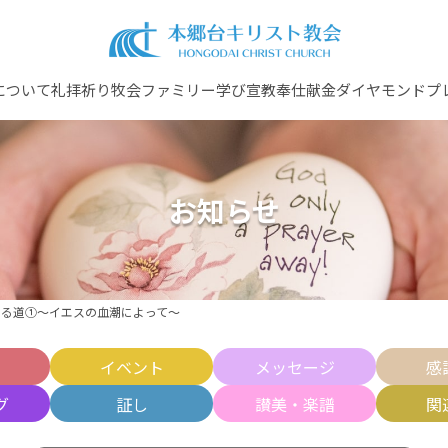
について
礼拝
祈り
牧会ファミリー
学び
宣教
奉仕
献金
ダイヤモンドプ
お知らせ
生ける道①〜イエスの血潮によって〜
せ
イベント
メッセージ
感
グ
証し
讃美・楽譜
関