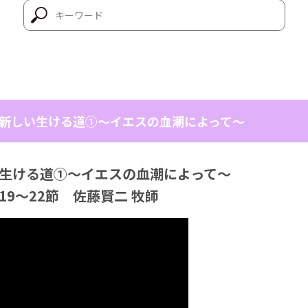
日 新しい生ける道①〜イエスの血潮によって〜
しい生ける道①〜イエスの血潮によって〜
19～22節 佐藤賢二 牧師