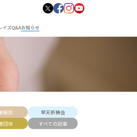
レイズ
Q&A
お知らせ
謝報告
早天祈祷会
連団体
すべての記事