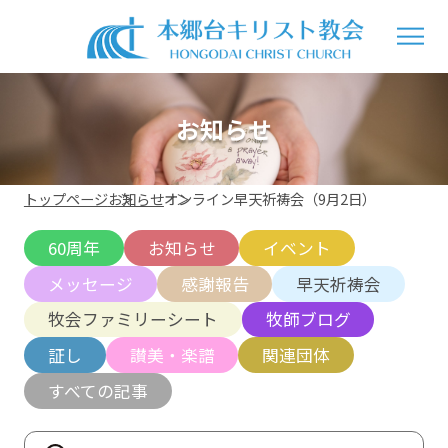
お知らせ
トップページ
お知らせ
オンライン早天祈祷会（9月2日）
60周年
お知らせ
イベント
メッセージ
感謝報告
早天祈祷会
牧会ファミリーシート
牧師ブログ
証し
讃美・楽譜
関連団体
すべての記事