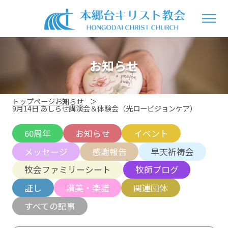
お知らせ
トップページ
お知らせ
9月14日 あしらせ講演会＆体験会（光ロービジョンケア）
60周年
お知らせ
イベント
メッセージ
感謝報告
早天祈祷会
牧会ファミリーシート
牧師ブログ
証し
讃美・楽譜
関連団体
すべての記事