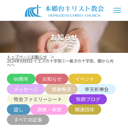
お知らせ
トップページ
お知らせ
2024年9月8日 イエスの十字架①〜裁きの十字架、闇から光
へ〜
60周年
お知らせ
イベント
メッセージ
感謝報告
早天祈祷会
牧会ファミリーシート
牧師ブログ
証し
讃美・楽譜
関連団体
すべての記事