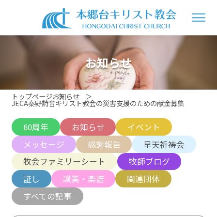
お知らせ
トップページ
お知らせ
JECA秦野詩音キリスト教会の災害支援のための献金募集
60周年
お知らせ
イベント
メッセージ
感謝報告
早天祈祷会
牧会ファミリーシート
牧師ブログ
証し
讃美・楽譜
関連団体
すべての記事