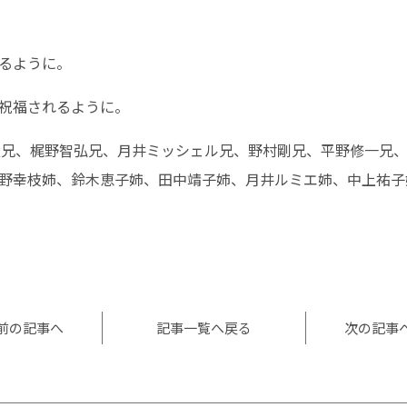
るように。
祝福されるように。
孝太兄、梶野智弘兄、月井ミッシェル兄、野村剛兄、平野修一兄
野幸枝姉、鈴木恵子姉、田中靖子姉、月井ルミエ姉、中上祐子
l
共
有
前の記事へ
記事一覧へ戻る
次の記事