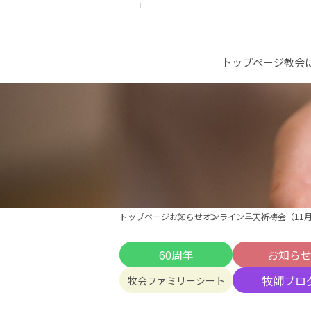
トップページ
教会
トップページ
お知らせ
オンライン早天祈祷会（11月
60周年
お知ら
牧師ブロ
牧会ファミリーシート