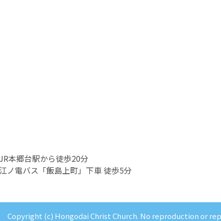
JR本郷台駅から徒歩20分
江ノ電バス「飯島上町」下車 徒歩5分
Copyright (c) Hongodai Christ Church. No reproduction or re