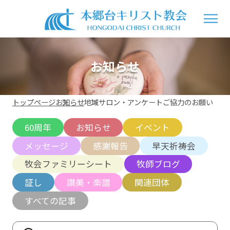
お知らせ
トップページ
お知らせ
地域サロン・アンケートご協力のお願い
60周年
お知らせ
イベント
メッセージ
感謝報告
早天祈祷会
牧会ファミリーシート
牧師ブログ
証し
讃美・楽譜
関連団体
すべての記事