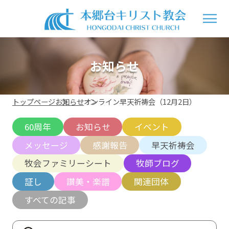
お知らせ
トップページ
お知らせ
オンライン早天祈祷会（12月2日）
60周年
お知らせ
イベント
メッセージ
感謝報告
早天祈祷会
牧会ファミリーシート
牧師ブログ
証し
讃美・楽譜
関連団体
すべての記事