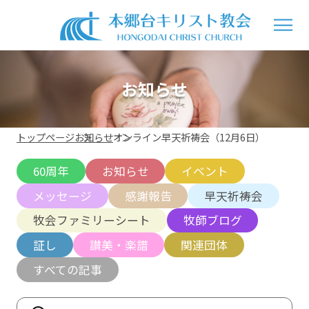
お知らせ
トップページ
お知らせ
オンライン早天祈祷会（12月6日）
60周年
お知らせ
イベント
メッセージ
感謝報告
早天祈祷会
牧会ファミリーシート
牧師ブログ
証し
讃美・楽譜
関連団体
すべての記事