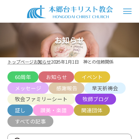
お知らせ
トップページ
お知らせ
2025年1月1日 神との信頼関係
60周年
お知らせ
イベント
メッセージ
感謝報告
早天祈祷会
牧会ファミリーシート
牧師ブログ
証し
讃美・楽譜
関連団体
すべての記事