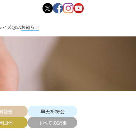
レイズ
Q&A
お知らせ
謝報告
早天祈祷会
連団体
すべての記事