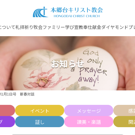
について
礼拝
祈り
牧会ファミリー
学び
宣教
奉仕
献金
ダイヤモンドプ
お知らせ
年1月1日号 新春対談
せ
イベント
メッセージ
感
グ
証し
讃美・楽譜
関