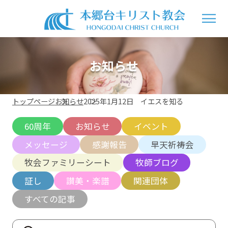
お知らせ
トップページ
お知らせ
2025年1月12日 イエスを知る
60周年
お知らせ
イベント
メッセージ
感謝報告
早天祈祷会
牧会ファミリーシート
牧師ブログ
証し
讃美・楽譜
関連団体
すべての記事