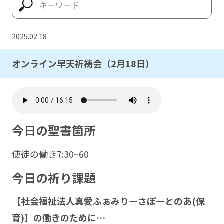
2025.02.18
オンライン早天祈祷会（2月18日）
今日の聖書箇所
使徒の働き7:30~60
今日の祈り課題
【社会福祉法人
真愛
ふぁみりーさぽーと
のあ
(
保
育
)
】の働きのために
…