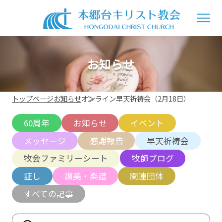
お知らせ
トップページ
お知らせ
オンライン早天祈祷会（2月18日）
60周年
お知らせ
イベント
メッセージ
感謝報告
早天祈祷会
牧会ファミリーシート
牧師ブログ
証し
讃美・楽譜
関連団体
すべての記事