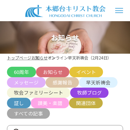
お知らせ
トップページ
お知らせ
オンライン早天祈祷会（2月24日）
60周年
お知らせ
イベント
メッセージ
感謝報告
早天祈祷会
牧会ファミリーシート
牧師ブログ
証し
讃美・楽譜
関連団体
すべての記事