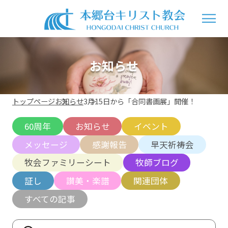
お知らせ
トップページ
お知らせ
3月15日から「合同書画展」開催！
60周年
お知らせ
イベント
メッセージ
感謝報告
早天祈祷会
牧会ファミリーシート
牧師ブログ
証し
讃美・楽譜
関連団体
すべての記事