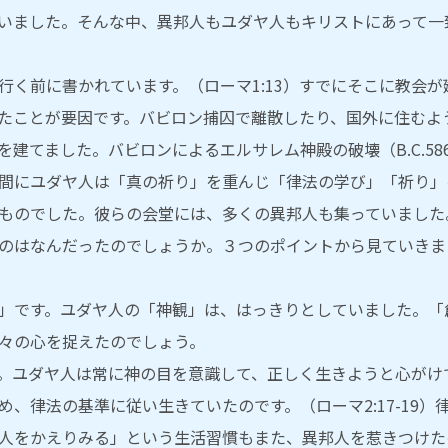
いました。そんな中、異邦人もユダヤ人もキリストにあって一
行く前に書かれています。（ローマ1:13）すでにそこに教会
たことが要因です。バビロン捕囚で離散したり、国外に住むよ
建てました。バビロンによるエルサレム神殿の破壊（B.C.5
間にユダヤ人は「真の祈り」を重んじ「律法の学び」「祈り」
ものでした。彼らの会堂には、多くの異邦人も集っていました。（
のはなんだったのでしょうか。３つのポイントから見ていきま
」です。ユダヤ人の「神観」は、はっきりとしていました。「
々の心を捉えたのでしょう。
。ユダヤ人は常に神の目を意識して、正しく生きようと心がけ
、律法の基準に従い生きていたのです。（ローマ2:17-19
人をかえりみる」という生活習慣もまた、異邦人を惹きつけた