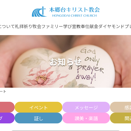
について
礼拝
祈り
牧会ファミリー
学び
宣教
奉仕
献金
ダイヤモンドプ
お知らせ
シート
せ
イベント
メッセージ
感
グ
証し
讃美・楽譜
関