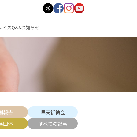
レイズ
Q&A
お知らせ
謝報告
早天祈祷会
連団体
すべての記事