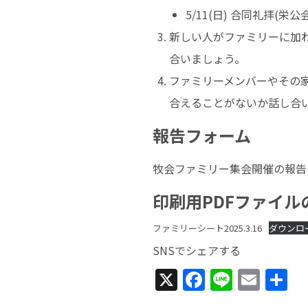
5/11(日) 合同礼拝(栄公
新しい人がファミリーに加
合いましょう。
ファミリーメンバーやその
合えることがないか話し合
報告フォーム
牧会ファミリー集会開催の報告
印刷用PDFファイル
ファミリーシート2025.3.16
ダウンロ
SNSでシェアする
X
Facebook
Line
Emai