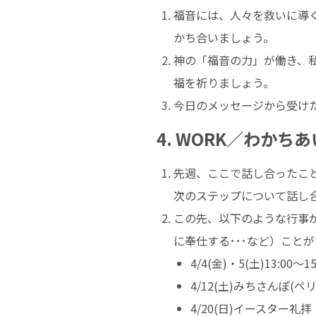
福音には、人々を救いに導
かち合いましょう。
神の「福音の力」が働き、
福を祈りましょう。
今日のメッセージから受け
4. WORK／わかちあ
先週、ここで話し合ったこ
次のステップについて話し
この先、以下のような行事
に奉仕する･･･など）こと
4/4(金)・5(土)13:0
4/12(土)みちさんぽ(ペ
4/20(日)イースター礼拝