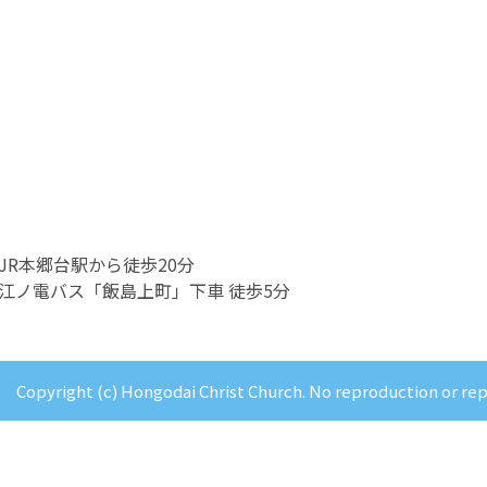
JR本郷台駅から徒歩20分
江ノ電バス「飯島上町」下車 徒歩5分
Copyright (c) Hongodai Christ Church. No reproduction or re