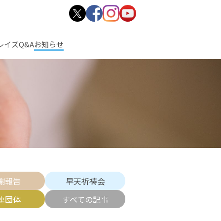
レイズ
Q&A
お知らせ
謝報告
早天祈祷会
連団体
すべての記事