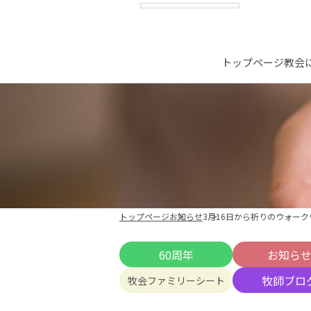
トップページ
教会
トップページ
お知らせ
3月16日から祈りのウォー
60周年
お知ら
牧師ブロ
牧会ファミリーシート