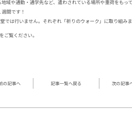
る地域や通勤・通学先など、遣わされている場所や重荷をもっ
１週間です！
会堂では行いません。それぞれ「祈りのウォーク」に取り組み
をご覧ください。
l
共
有
前の記事へ
記事一覧へ戻る
次の記事