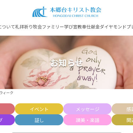
について
礼拝
祈り
牧会ファミリー
学び
宣教
奉仕
献金
ダイヤモンドプ
お知らせ
クウィーク
せ
イベント
メッセージ
感
グ
証し
讃美・楽譜
関