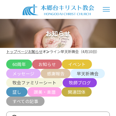
お知らせ
トップページ
お知らせ
オンライン早天祈祷会（4月10日）
60周年
お知らせ
イベント
メッセージ
感謝報告
早天祈祷会
牧会ファミリーシート
牧師ブログ
証し
讃美・楽譜
関連団体
すべての記事