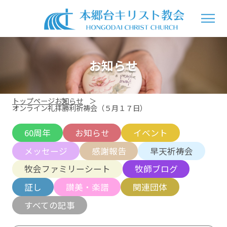
お知らせ
トップページ
お知らせ
オンライン礼拝勝利祈祷会（５月１７日）
60周年
お知らせ
イベント
メッセージ
感謝報告
早天祈祷会
牧会ファミリーシート
牧師ブログ
証し
讃美・楽譜
関連団体
すべての記事