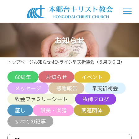
お知らせ
トップページ
お知らせ
オンライン早天祈祷会（５月３０日）
60周年
お知らせ
イベント
メッセージ
感謝報告
早天祈祷会
牧会ファミリーシート
牧師ブログ
証し
讃美・楽譜
関連団体
すべての記事