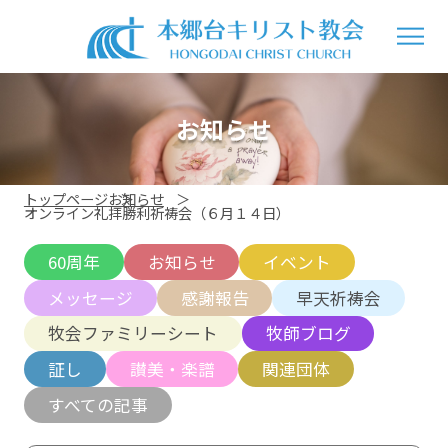
お知らせ
トップページ
お知らせ
オンライン礼拝勝利祈祷会（６月１４日）
60周年
お知らせ
イベント
メッセージ
感謝報告
早天祈祷会
牧会ファミリーシート
牧師ブログ
証し
讃美・楽譜
関連団体
すべての記事