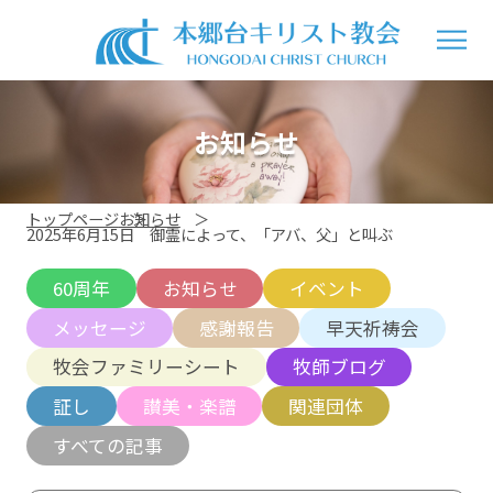
お知らせ
トップページ
お知らせ
2025年6月15日 御霊によって、「アバ、父」と叫ぶ
60周年
お知らせ
イベント
メッセージ
感謝報告
早天祈祷会
牧会ファミリーシート
牧師ブログ
証し
讃美・楽譜
関連団体
すべての記事