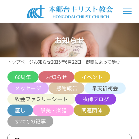
お知らせ
トップページ
お知らせ
2025年6月22日 御霊によって歩む
60周年
お知らせ
イベント
メッセージ
感謝報告
早天祈祷会
牧会ファミリーシート
牧師ブログ
証し
讃美・楽譜
関連団体
すべての記事