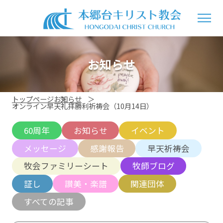
お知らせ
トップページ
お知らせ
オンライン早天礼拝勝利祈祷会（10月14日）
60周年
お知らせ
イベント
メッセージ
感謝報告
早天祈祷会
牧会ファミリーシート
牧師ブログ
証し
讃美・楽譜
関連団体
すべての記事