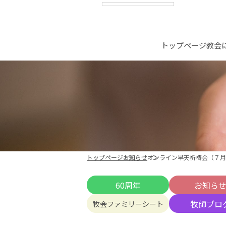
トップページ
教会
トップページ
お知らせ
オンライン早天祈祷会（７月
60周年
お知ら
牧師ブロ
牧会ファミリーシート