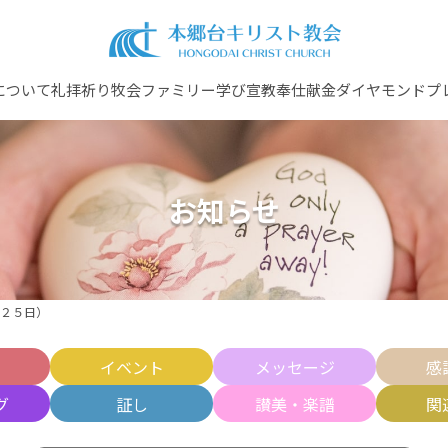
について
礼拝
祈り
牧会ファミリー
学び
宣教
奉仕
献金
ダイヤモンドプ
お知らせ
２５日）
せ
イベント
メッセージ
感
グ
証し
讃美・楽譜
関