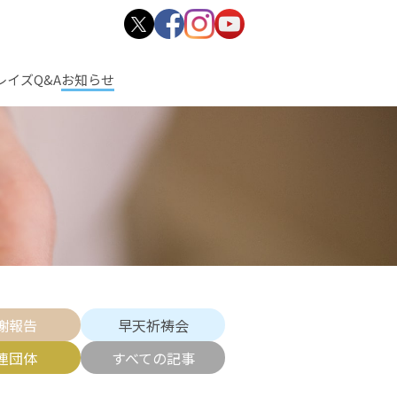
レイズ
Q&A
お知らせ
謝報告
早天祈祷会
連団体
すべての記事