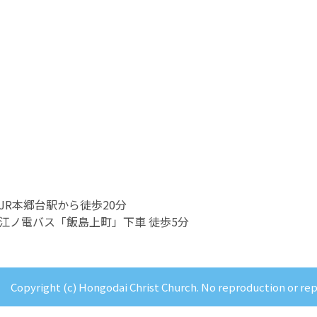
JR本郷台駅から徒歩20分
江ノ電バス「飯島上町」下車 徒歩5分
Copyright (c) Hongodai Christ Church. No reproduction or re