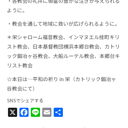
・各教会の礼拝に御霊の豊かな注ぎが与えられる
ように。
・教会を通して地域に救いが広げられるように。
＊栄シャローム福音教会、インマヌエル桂町キリ
スト教会、日本基督教団横浜本郷台教会、カトリ
ック鍛冶ヶ谷教会、大船ルーテル教会、本郷台キ
リスト教会
☆本日は…平和の祈り in 栄（カトリック鍛冶ヶ
谷教会にて）
SNSでシェアする
X
Facebook
Line
Email
共
有