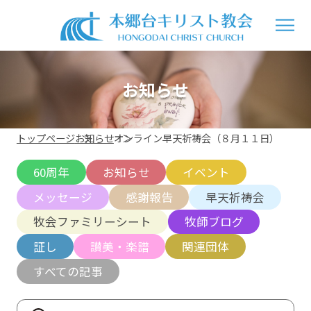
お知らせ
トップページ
お知らせ
オンライン早天祈祷会（８月１１日）
60周年
お知らせ
イベント
メッセージ
感謝報告
早天祈祷会
牧会ファミリーシート
牧師ブログ
証し
讃美・楽譜
関連団体
すべての記事