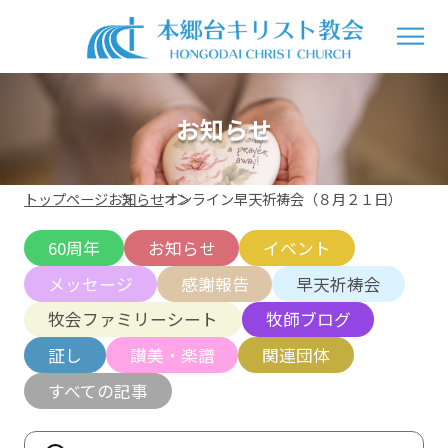
お知らせ
トップページ
お知らせ
オンライン早天祈祷会（８月２１日）
60周年
お知らせ
イベント
メッセージ
感謝報告
早天祈祷会
牧会ファミリーシート
牧師ブログ
証し
讃美・楽譜
関連団体
すべての記事