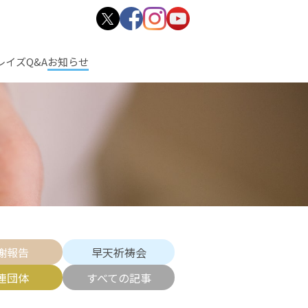
レイズ
Q&A
お知らせ
謝報告
早天祈祷会
連団体
すべての記事