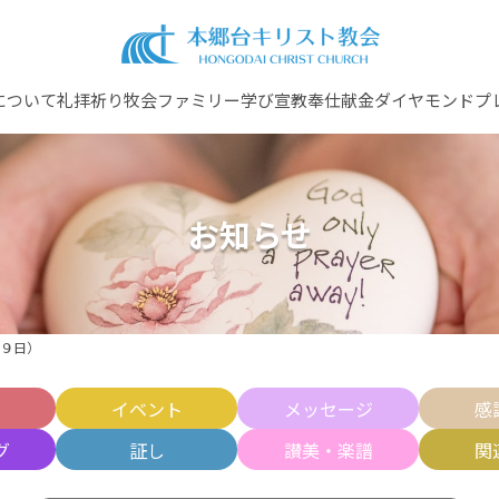
について
礼拝
祈り
牧会ファミリー
学び
宣教
奉仕
献金
ダイヤモンドプ
お知らせ
９日）
せ
イベント
メッセージ
感
グ
証し
讃美・楽譜
関