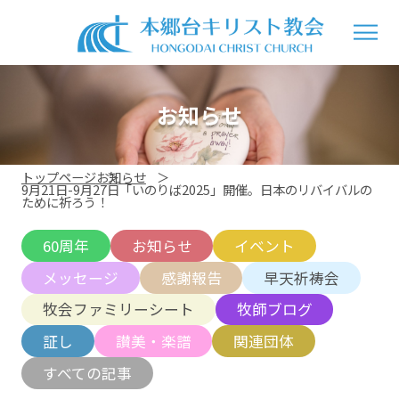
お知らせ
トップページ
お知らせ
9月21日-9月27日「いのりば2025」開催。日本のリバイバルの
ために祈ろう！
60周年
お知らせ
イベント
メッセージ
感謝報告
早天祈祷会
牧会ファミリーシート
牧師ブログ
証し
讃美・楽譜
関連団体
すべての記事