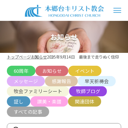
お知らせ
トップページ
お知らせ
2025年9月14日 最後まで走りぬく信仰
60周年
お知らせ
イベント
メッセージ
感謝報告
早天祈祷会
牧会ファミリーシート
牧師ブログ
証し
讃美・楽譜
関連団体
すべての記事