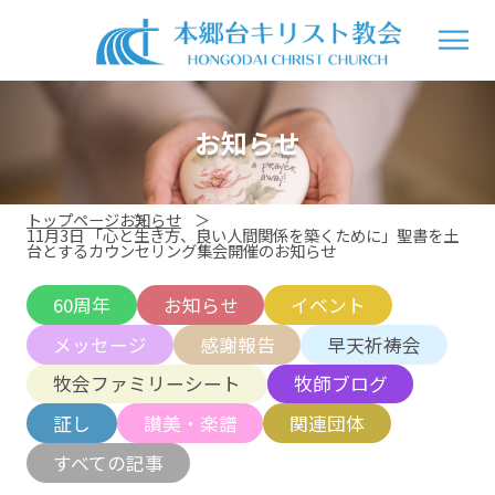
お知らせ
トップページ
お知らせ
11月3日 「心と生き方、良い人間関係を築くために」聖書を土
台とするカウンセリング集会開催のお知らせ
60周年
お知らせ
イベント
メッセージ
感謝報告
早天祈祷会
牧会ファミリーシート
牧師ブログ
証し
讃美・楽譜
関連団体
すべての記事