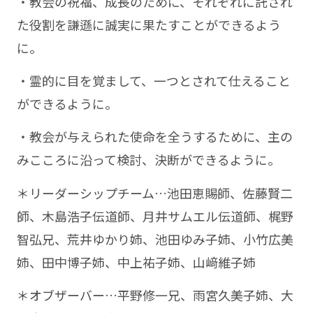
・教会の祝福、成長のために、それぞれに託され
た役割を謙遜に誠実に果たすことができるよう
に。
・霊的に目を覚まして、一つとされて仕えること
ができるように。
・教会が与えられた使命を全うするために、主の
みこころに沿って検討、決断ができるように。
＊リーダーシップチーム…池田恵賜師、佐藤賢二
師、木島浩子伝道師、月井サムエル伝道師、梶野
智弘兄、荒井ゆかり姉、池田ゆみ子姉、小竹広美
姉、田中博子姉、中上祐子姉、山﨑維子姉
＊オブザーバー…平野修一兄、雨宮久美子姉、大