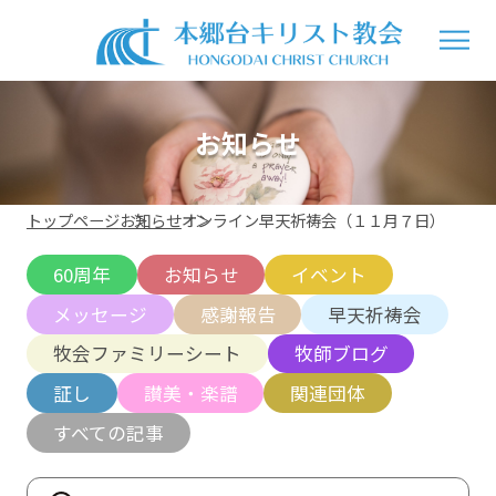
お知らせ
トップページ
お知らせ
オンライン早天祈祷会（１１月７日）
60周年
お知らせ
イベント
メッセージ
感謝報告
早天祈祷会
牧会ファミリーシート
牧師ブログ
証し
讃美・楽譜
関連団体
すべての記事