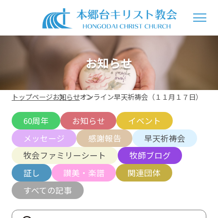
お知らせ
トップページ
お知らせ
オンライン早天祈祷会（１１月１７日）
60周年
お知らせ
イベント
メッセージ
感謝報告
早天祈祷会
牧会ファミリーシート
牧師ブログ
証し
讃美・楽譜
関連団体
すべての記事