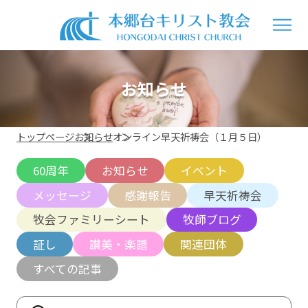
お知らせ
トップページ
お知らせ
オンライン早天祈祷会（１月５日）
60周年
お知らせ
イベント
メッセージ
感謝報告
早天祈祷会
牧会ファミリーシート
牧師ブログ
証し
讃美・楽譜
関連団体
すべての記事